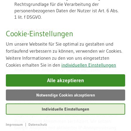
Rechtsgrundlage für die Verarbeitung der
personenbezogenen Daten der Nutzer ist Art. 6 Abs.
1 lit. f DSGVO.
IX. Google Analytics
Cookie-Einstellungen
1. Beschreibung und Umfang der
Um unsere Webseite für Sie optimal zu gestalten und
Datenverarbeitung
fortlaufend verbessern zu können, verwenden wir Cookies.
Weitere Informationen zu den von uns eingesetzten
Auf unserer Internetseite setzen wir Google
Cookies erhalten Sie in den
individuellen Einstellungen
Analytics ein. Anbieter ist Google Inc., 1600
Amphitheatre Parkway Mountain View, CA, 94043,
Alle akzeptieren
USA. Google verwendet Cookies (s.o.). Die aus der
Erfassung des Cookies erzeugten Informationen
werden an einen Server von Google in den USA
Notwendige Cookies akzeptieren
übertragen und dort gespeichert. Google
gewährleistet, dass die datenschutzrechtlichen
Individuelle Einstellungen
Regelungen eingehalten werden und ist unter dem
Privacy Shield Abkommen zertifiziert. Wir setzen
Impressum
|
Datenschutz
Google Analytics mit aktivierter IP-Anonymisierung