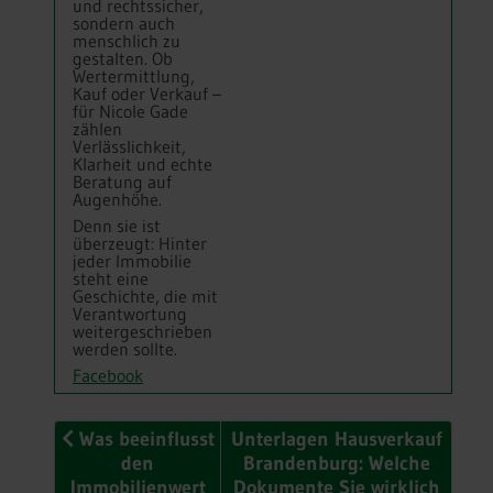
und rechtssicher,
sondern auch
menschlich zu
gestalten. Ob
Wertermittlung,
Kauf oder Verkauf –
für Nicole Gade
zählen
Verlässlichkeit,
Klarheit und echte
Beratung auf
Augenhöhe.
Denn sie ist
überzeugt: Hinter
jeder Immobilie
steht eine
Geschichte, die mit
Verantwortung
weitergeschrieben
werden sollte.
Facebook
Vorheriger Beitrag: Was beeinflusst den Immobili
Nächster Beitrag: Unterlagen
Was beeinflusst
Unterlagen Hausverkauf
den
Brandenburg: Welche
Immobilienwert
Dokumente Sie wirklich